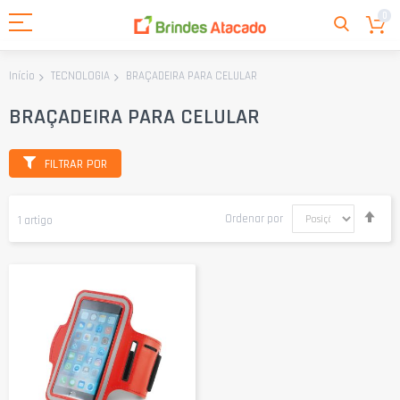
0
BRAÇADEIRA PARA CELULAR
Início
TECNOLOGIA
BRAÇADEIRA PARA CELULAR
FILTRAR POR
Defi
Ordenar por
1
artigo
Dir
Dec