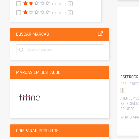
e acima
0
e acima
0
BUSCAR MARCAS
MARCAS EM DESTAQUE
ESFEROGR
REF:
2607
ATENDEMOS
ESPECIALI
BRINDES.
WHATS APP 
COMPARAR PRODUTOS