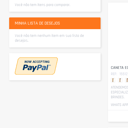
Você não tem itens para comparar.
MINHA LISTA DE DESEJOS
Você não tem nenhum item em sua lista de
desejos.
CANETA E
REF:
15512
ATENDEMOS
ESPECIALI
BRINDES.
WHATS APP 