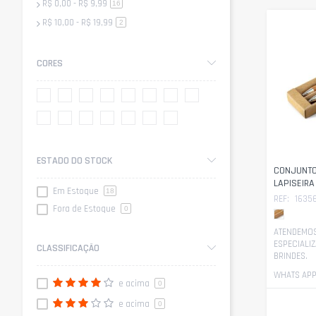
R$ 0,00
-
R$ 9,99
artigo
16
R$ 10,00
-
R$ 19,99
artigo
2
CORES
ESTADO DO STOCK
CONJUNTO
LAPISEIR
Em Estoque
18
REF:
1635
Fora de Estoque
0
ATENDEMOS
ESPECIALI
CLASSIFICAÇÃO
BRINDES.
WHATS APP 
e acima
0
e acima
0