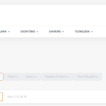
LARIA
ESCRITÓRIO
CHAVEIRO
TECNOLOGIA
Preço
Cores
Estado do Stock
Classificação
e
Lista
Itens
1
-
12
de
18
o