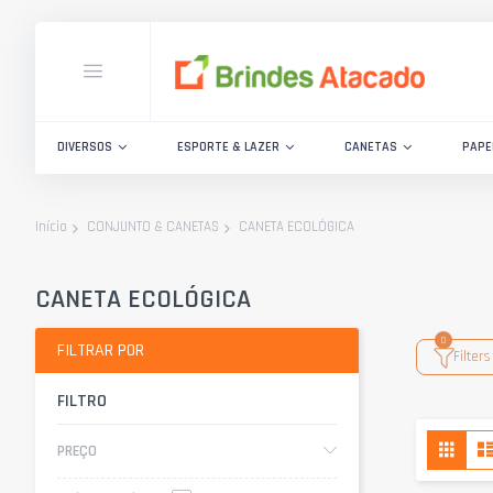
DIVERSOS
ESPORTE & LAZER
CANETAS
PAPE
CANETA ECOLÓGICA
Início
CONJUNTO & CANETAS
CANETA ECOLÓGICA
FILTRAR POR
Filters
FILTRO
Ver
Grad
PREÇO
com