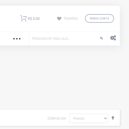
R$ 0,00
Favoritos
MINHA CONTA
Definir
Ordenar por
Direção
Decres