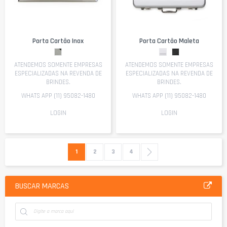
Porta Cartão Inox
Porta Cartão Maleta
ATENDEMOS SOMENTE EMPRESAS
ATENDEMOS SOMENTE EMPRESAS
ESPECIALIZADAS NA REVENDA DE
ESPECIALIZADAS NA REVENDA DE
BRINDES.
BRINDES.
WHATS APP (11) 95082-1480
WHATS APP (11) 95082-1480
LOGIN
LOGIN
Página
Você esta lendo a pagina
Página
Página
Página
Página
Próximo
1
2
3
4
BUSCAR MARCAS