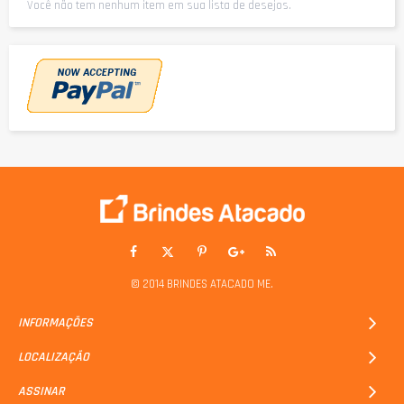
Você não tem nenhum item em sua lista de desejos.
© 2014 BRINDES ATACADO ME.
INFORMAÇÕES
LOCALIZAÇÃO
ASSINAR