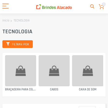
0
TECNOLOGIA
Início
TECNOLOGIA
FILTRAR POR
BRAÇADEIRA PARA CELULAR
CABOS
CAIXA DE SOM
Defi