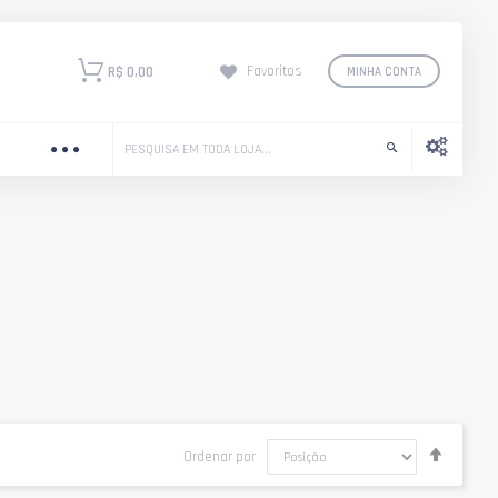
R$ 0,00
Favoritos
MINHA CONTA
Definir
Ordenar por
Direção
Decres