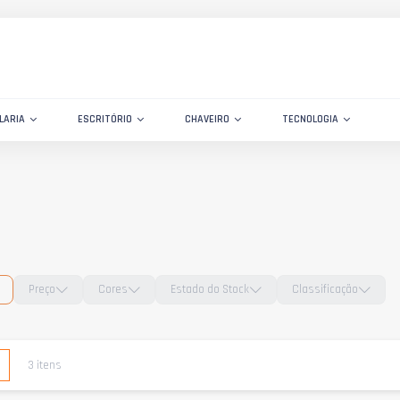
LARIA
ESCRITÓRIO
CHAVEIRO
TECNOLOGIA
Preço
Cores
Estado do Stock
Classificação
e
Lista
3
itens
o