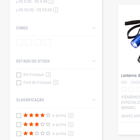
R$ 0,00
-
R$ 9,99
artigo
2
R$ 50,00
-
R$ 59,99
artigo
1
CORES
ESTADO DO STOCK
Em Estoque
Lanterna d
3
REF:
2609
Fora de Estoque
0
ATENDEMOS
CLASSIFICAÇÃO
ESPECIALI
BRINDES.
e acima
WHATS APP 
0
e acima
0
e acima
0