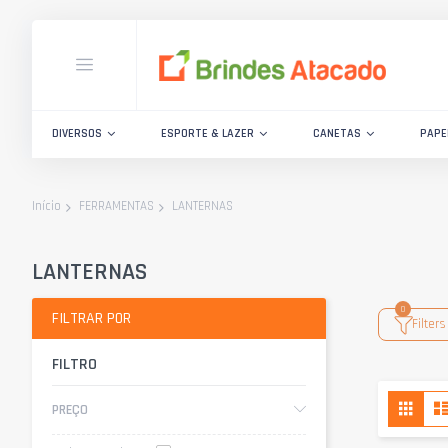
DIVERSOS
ESPORTE & LAZER
CANETAS
PAPE
LANTERNAS
Início
FERRAMENTAS
LANTERNAS
FILTRAR POR
Filters
FILTRO
Ver
Grad
PREÇO
com