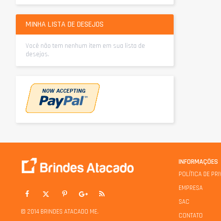
MINHA LISTA DE DESEJOS
Você não tem nenhum item em sua lista de
desejos.
INFORMAÇÕES
POLÍTICA DE PR
EMPRESA
SAC
© 2014 BRINDES ATACADO ME.
CONTATO