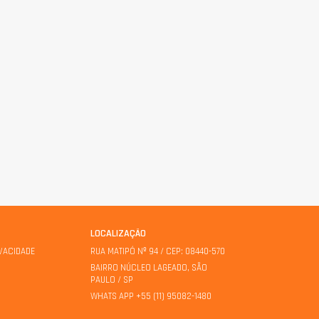
LOCALIZAÇÃO
IVACIDADE
RUA MATIPÓ Nº 94 / CEP: 08440-570
BAIRRO NÚCLEO LAGEADO, SÃO
PAULO / SP
WHATS APP +55 (11) 95082-1480