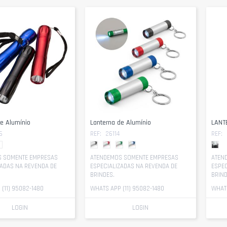
e Alumínio
Lanterna de Alumínio
LANT
6
REF:
26114
REF:
 SOMENTE EMPRESAS
ATENDEMOS SOMENTE EMPRESAS
ATEN
ZADAS NA REVENDA DE
ESPECIALIZADAS NA REVENDA DE
ESPEC
BRINDES.
BRIND
(11) 95082-1480
WHATS APP (11) 95082-1480
WHATS
LOGIN
LOGIN