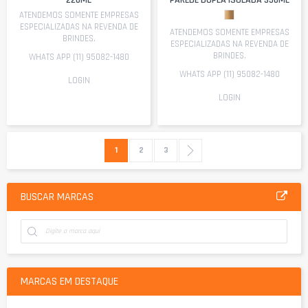
220ML
PAREDE DUPLA ISOLADA 350ML
ATENDEMOS SOMENTE EMPRESAS
ESPECIALIZADAS NA REVENDA DE
ATENDEMOS SOMENTE EMPRESAS
BRINDES.
ESPECIALIZADAS NA REVENDA DE
BRINDES.
WHATS APP (11) 95082-1480
WHATS APP (11) 95082-1480
LOGIN
LOGIN
Página
Você esta lendo a pagina
Página
Página
Página
Próximo
1
2
3
BUSCAR MARCAS
MARCAS EM DESTAQUE